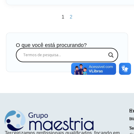
1
2
O que você está procurando?
E
R
In
Bl
So
Te
Terceirizamos profissionais qualificados, focando em