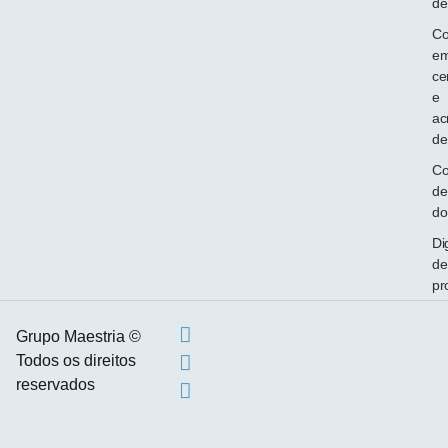
de
Co
e
ce
e
ac
de
Co
de
do
Di
de
pr
Grupo Maestria ©
Todos os direitos
reservados