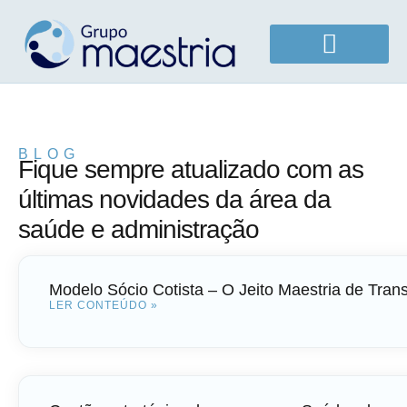
Área do cliente
Área do sócio cotista
Canal de denúncias
BLOG
Fique sempre atualizado com as
últimas novidades da área da
saúde e administração
Modelo Sócio Cotista – O Jeito Maestria de Tran
LER CONTEÚDO »